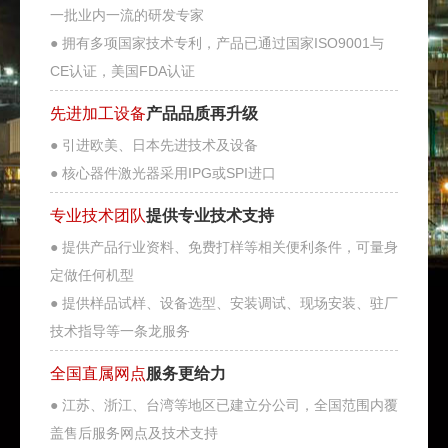
一批业内一流的研发专家
● 拥有多项国家技术专利，产品已通过国家ISO9001与
CE认证，美国FDA认证
先进加工设备
产品品质再升级
● 引进欧美、日本先进技术及设备
● 核心器件激光器采用IPG或SPI进口
专业技术团队
提供专业技术支持
● 提供产品行业资料、免费打样等相关便利条件，可量身
定做任何机型
● 提供样品试样、设备选型、安装调试、现场安装、驻厂
技术指导等一条龙服务
全国直属网点
服务更给力
● 江苏、浙江、台湾等地区已建立分公司，全国范围内覆
盖售后服务网点及技术支持